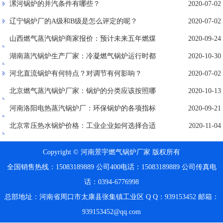
蒸汽锅炉的蒸汽发生器
漯河锅炉的并汽条件有哪些？
2020-07-02
辽宁锅炉厂的A级和B级是怎么评定的呢？
2020-07-02
山西燃气蒸汽锅炉商家报价：预计未来五年燃煤
2020-09-24
锅炉整治需求将达400亿
湖南蒸汽锅炉生产厂家：冷凝燃气锅炉运行时都
2020-10-30
要注意哪些事项？
河北直流锅炉有何特点？对调节有何影响？
2020-07-02
北京燃气蒸汽锅炉厂家：锅炉的分类应该按照哪
2020-10-13
几种方式进行
河南洛阳电热蒸汽锅炉厂：环保锅炉的各项指标
2020-09-21
和节能特点
北京常压热水锅炉价格：工业企业如何选择合适
2020-11-04
的蒸汽锅炉？
Copyright © 河南景宇燃气锅炉厂家 版权所有
全国销售热线：15083189889
公司400电话：15083189889
公司传真电
话：0394-6776998
总部地址：河南省周口市太康县张集镇工业区
Q Q：939153452
邮箱：
939153452@qq.com