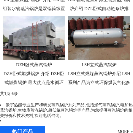
组装水管蒸汽锅炉是双锅筒纵置
炉介绍 DZL卧式自动链条炉排
链条炉排锅炉。锅...
生物质蒸汽锅炉 ，是...
DZH卧式蒸汽锅炉
LSH立式蒸汽锅炉
DZH卧式燃煤锅炉 介绍 DZH卧
LSH立式燃煤蒸汽锅炉介绍 LSH
式燃煤锅炉 最大优点是水循环
系列产品为立式环保煤炭气化多
回路设计合理。采用...
横水管燃煤锅炉，本...
共
1
页
6
条
景宇热能专业生产和研发蒸汽锅炉系列产品,包括燃气蒸汽锅炉,电加热
蒸汽锅炉,生物质蒸汽锅炉,超低氮蒸汽锅炉等产品,为您提供蒸汽锅炉的相
关报价和技术资料,欢迎电话咨询。
热门产品
MORE +