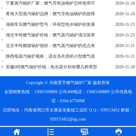
化气锅炉优势和不同点
宁夏蒸汽锅炉厂家：燃气导热油锅炉怎样使用可
2020-11-24
提高热效率
青海大型蒸汽锅炉品牌：燃气导热油锅炉的故障
2020-11-24
检测及排除方法
湖南常压燃气锅炉型号：环保型热水锅炉的发展
2020-11-23
趋势
湖北半吨燃气锅炉价格：燃气蒸汽锅炉清洁保养
2020-11-23
措施
北京半吨燃煤锅炉报价：燃气蒸汽锅炉的优点有
2020-11-21
哪些
陕西电蒸汽锅炉规格：适合洗衣房的小型燃气蒸
2020-11-21
汽锅炉
安徽6吨燃气锅炉价钱：热水器分别有哪几种类型
2020-11-20
Copyright © 河南景宇燃气锅炉厂家 版权所有
全国销售热线：15083189889
公司400电话：15083189889
公司传真电
话：0394-6776998
总部地址：河南省周口市太康县张集镇工业区
Q Q：939153452
邮箱：
939153452@qq.com



