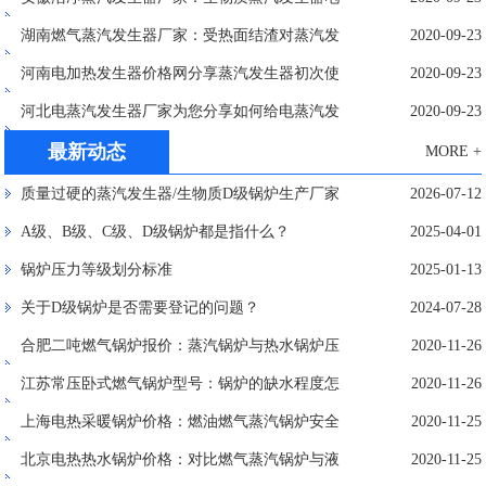
源进线截面说明
湖南燃气蒸汽发生器厂家：受热面结渣对蒸汽发
2020-09-23
生器的排名影响
河南电加热发生器价格网分享蒸汽发生器初次使
2020-09-23
用注意事项与步骤
河北电蒸汽发生器厂家为您分享如何给电蒸汽发
2020-09-23
生器加水
最新动态
MORE +
质量过硬的蒸汽发生器/生物质D级锅炉生产厂家
2026-07-12
A级、B级、C级、D级锅炉都是指什么？
2025-04-01
锅炉压力等级划分标准
2025-01-13
关于D级锅炉是否需要登记的问题？
2024-07-28
合肥二吨燃气锅炉报价：蒸汽锅炉与热水锅炉压
2020-11-26
火操作的异同点
江苏常压卧式燃气锅炉型号：锅炉的缺水程度怎
2020-11-26
样才能鉴别出来
上海电热采暖锅炉价格：燃油燃气蒸汽锅炉安全
2020-11-25
问题及预防
北京电热热水锅炉价格：对比燃气蒸汽锅炉与液
2020-11-25