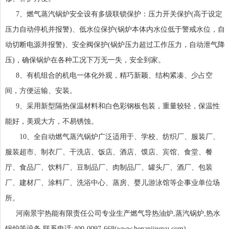
7、燃气蒸汽锅炉安全设有多级联锁保护：压力开关保护(高于设定
压力自动停机并报警)、低水位保护(锅炉本体内水位低于警戒水位，自
动切断电源并报警)、安全阀保护(锅炉压力超过工作压力，自动泄气降
压)，确保锅炉在各种工况下万无一失，安全到家。
8、有机组合的机电一体化外观，精巧新颖、结构紧凑、少占空
间，方便运输、安装。
9、采用新型隔热保温材料和白色彩钢板包装，重量较轻，保温性
能好，美观大方，不易锈蚀。
10、全自动燃气蒸汽锅炉广泛适用于、学校、纺织厂、服装厂、
服装超市、制衣厂、干洗店、饭店、酒店、馍店、宾馆、食堂、餐
厅、食品厂、饮料厂、豆制品厂、肉制品厂、罐头厂、酒厂、包装
厂、建材厂、涂料厂、洗浴中心、蒸房、婴儿游泳馆等企事业单位场
所。
河南景宇热能有限责任公司专业生产燃气导热油炉,蒸汽锅炉,热水
锅炉等设备,联系电话:400-0097-668(www.henanjingyu.com)