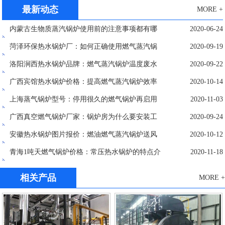
检测及排除方法
最新动态
MORE +
内蒙古生物质蒸汽锅炉使用前的注意事项都有哪
2020-06-24
些？
菏泽环保热水锅炉厂：如何正确使用燃气蒸汽锅
2020-09-19
炉的蒸汽燃气器
洛阳涧西热水锅炉品牌：燃气蒸汽锅炉温度废水
2020-09-22
问题实验原理
广西宾馆热水锅炉价格：提高燃气蒸汽锅炉效率
2020-10-14
有哪些方法
上海蒸气锅炉型号：停用很久的燃气锅炉再启用
2020-11-03
后必须要做的4件事
广西真空燃气锅炉厂家：锅炉房为什么要安装工
2020-09-24
业防爆型燃气泄漏报警器？
安徽热水锅炉图片报价：燃油燃气蒸汽锅炉送风
2020-10-12
过程和步骤
青海1吨天燃气锅炉价格：常压热水锅炉的特点介
2020-11-18
绍
相关产品
MORE +