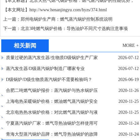
【本文标题】北京天然气燃气锅炉价格：燃气蒸汽锅炉的性能优势，
【本文网址】
http://www.henanjingyu.com/hyzs/374.html
上一篇：郑州电锅炉生产商：燃气蒸汽锅炉控制系统说明
下一篇：北京3吨燃气锅炉价格：导热油炉不同尺寸选购注意事项
相关新闻
MORE +
质量过硬的蒸汽发生器/生物质D级锅炉生产厂家
2026-07-12
蒸汽发生器/D级蒸汽锅炉制造厂哪家专业
2026-07-12
D级锅炉/D级生物质蒸汽锅炉不需要检验吗？
2026-06-19
合肥二吨燃气锅炉报价：蒸汽锅炉与热水锅炉压
2020-11-26
火操作的异同点
上海电热采暖锅炉价格：燃油燃气蒸汽锅炉安全
2020-11-25
问题及预防
北京电热热水锅炉价格：对比燃气蒸汽锅炉与液
2020-11-25
化气锅炉优势和不同点
宁夏蒸汽锅炉厂家：燃气导热油锅炉怎样使用可
2020-11-24
提高热效率
青海大型蒸汽锅炉品牌：燃气导热油锅炉的故障
2020-11-24