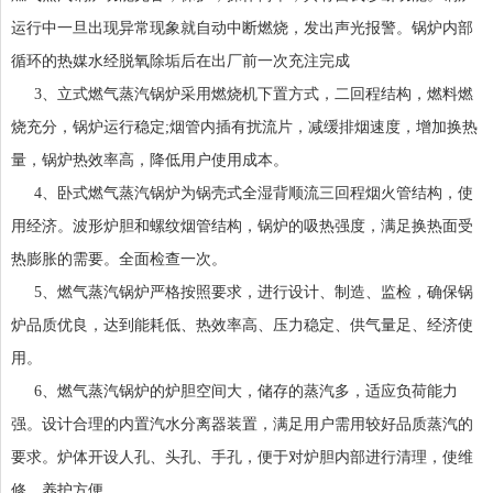
运行中一旦出现异常现象就自动中断燃烧，发出声光报警。锅炉内部
循环的热媒水经脱氧除垢后在出厂前一次充注完成
3、立式燃气蒸汽锅炉采用燃烧机下置方式，二回程结构，燃料燃
烧充分，锅炉运行稳定;烟管内插有扰流片，减缓排烟速度，增加换热
量，锅炉热效率高，降低用户使用成本。
4、卧式燃气蒸汽锅炉为锅壳式全湿背顺流三回程烟火管结构，使
用经济。波形炉胆和螺纹烟管结构，锅炉的吸热强度，满足换热面受
热膨胀的需要。全面检查一次。
5、燃气蒸汽锅炉严格按照要求，进行设计、制造、监检，确保锅
炉品质优良，达到能耗低、热效率高、压力稳定、供气量足、经济使
用。
6、燃气蒸汽锅炉的炉胆空间大，储存的蒸汽多，适应负荷能力
强。设计合理的内置汽水分离器装置，满足用户需用较好品质蒸汽的
要求。炉体开设人孔、头孔、手孔，便于对炉胆内部进行清理，使维
修、养护方便。