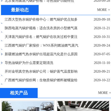
诊断？
北京食用菌蒸汽锅炉价格：导热油炉功能特点
2020-09-28
最新动态
MORE +
江西大型热水锅炉价格中心：燃气锅炉优点知多
2020-09-18
少？
陕西电蒸汽锅炉规格：适合洗衣房的小型燃气蒸
2020-11-21
汽锅炉
天津蒸汽锅炉排名：燃气锅炉在吹灰过程中要注
2020-10-31
意哪些事项?
江西燃气锅炉厂家报价：WNS系列燃油燃气蒸汽
2020-09-24
锅炉特点介绍
新疆燃油燃气热水锅炉出现超温汽化是什么原因
2020-07-05
导热油锅炉为什么需要定期清洗
2020-11-10
开封金明真空热水锅炉公司：锅炉蒸气温度影响
2020-09-21
安全性和经济性
广西燃气锅炉报价网：生物质锅炉燃料被螺旋给
2020-10-22
料机送入什么地方比较好
相关产品
MORE +