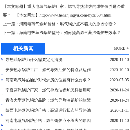
【本文标题】重庆电蒸气锅炉厂家：燃气导热油炉的维护保养是否重
要？，【本文网址】
http://www.henanjingyu.com/hyzs/594.html
上一篇：河南电蒸气锅炉价格：燃气锅炉点不着火的原因诊断？
下一篇：海南电热蒸汽锅炉型号：如何提高燃气蒸汽锅炉热效率？
相关新闻
MORE +
导热油锅炉为什么需要定期清洗
2020-11-10
安庆热水锅炉工厂：燃气导热油炉的特点及运作
2020-10-10
方式
河南燃气导热油炉对锅炉房的位置有什么要求？
2020-07-05
宁夏蒸汽锅炉厂家：燃气导热油锅炉怎样使用可
2020-11-24
提高热效率
青海大型蒸汽锅炉品牌：燃气导热油锅炉的故障
2020-11-24
检测及排除方法
陕西电热蒸汽锅炉价格：高温运行状态的导热油
2020-11-11
炉，突遇停电应怎样处理？
河南电蒸气锅炉价格：燃气锅炉点不着火的原因
2020-11-10